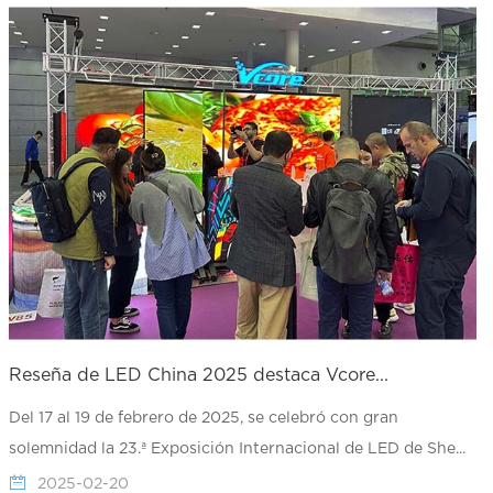
Reseña de LED China 2025 destaca Vcore...
Del 17 al 19 de febrero de 2025, se celebró con gran
solemnidad la 23.ª Exposición Internacional de LED de She...
2025-02-20