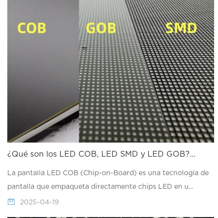
¿Qué son los LED COB, LED SMD y LED GOB?...
La pantalla LED COB (Chip-on-Board) es una tecnología de
pantalla que empaqueta directamente chips LED en u...
2025-04-19