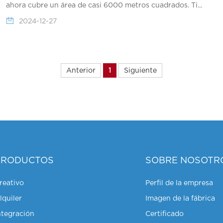
ahora cubre un área de casi 6000 metros cuadrados. Ti...
2024-12-27
Anterior
1
Siguiente
PRODUCTOS
SOBRE NOSOTR
reativo
Perfil de la empresa
lquiler
Imagen de la fábrica
ntegración
Certificado