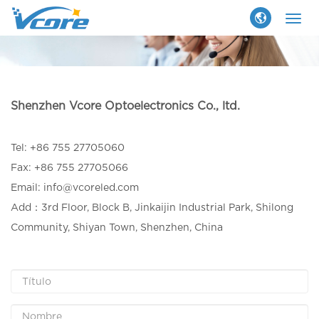
Togg
navig
Shenzhen Vcore Optoelectronics Co., ltd.
Tel: +86 755 27705060
Fax: +86 755 27705066
Email: info@vcoreled.com
Add：3rd Floor, Block B, Jinkaijin Industrial Park, Shilong
Community, Shiyan Town, Shenzhen, China