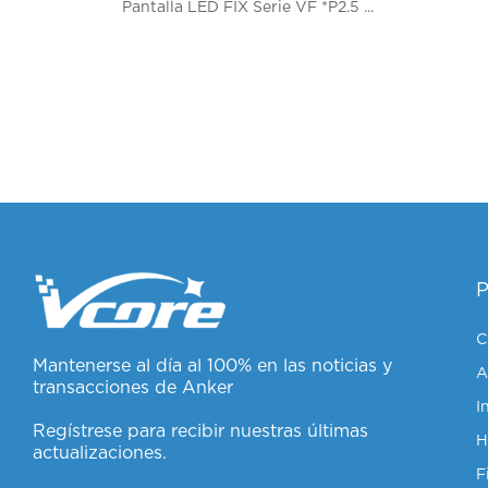
Pantalla LED FIX Serie VF *P2.5 ...
C
Mantenerse al día al 100% en las noticias y
A
transacciones de Anker
I
Regístrese para recibir nuestras últimas
actualizaciones.
F