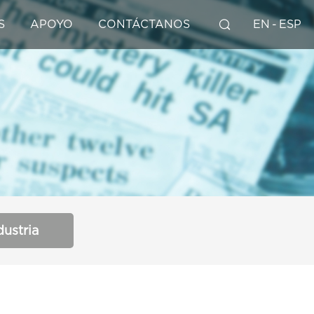
S
APOYO
CONTÁCTANOS
EN
-
ESP
dustria