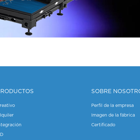
PRODUCTOS
SOBRE NOSOTR
reativo
Perfil de la empresa
lquiler
Imagen de la fábrica
ntegración
Certificado
HD